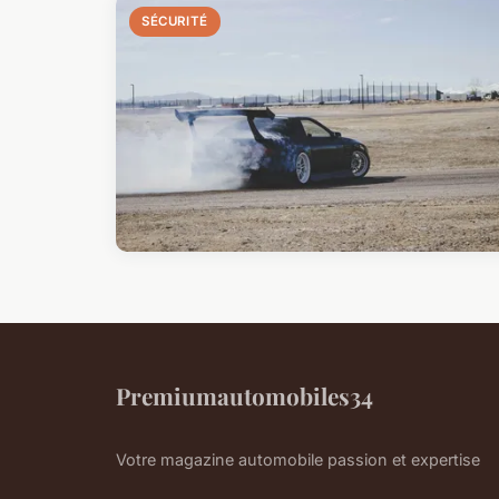
SÉCURITÉ
Premiumautomobiles34
Votre magazine automobile passion et expertise