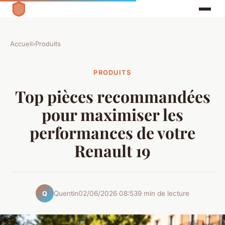
Accueil
›
Produits
PRODUITS
Top pièces recommandées
pour maximiser les
performances de votre
Renault 19
Quentin
02/06/2026 08:53
9 min de lecture
Q