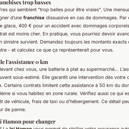
ranchises trop basses
fres qui semblent "trop belles pour être vraies". Une mensual
gner d’une
franchise
dissuasive en cas de dommages. Par 
de glace, 400 € pour un accident avec dommages corporels,
ontrat est moins cher. En pratique, vous pourriez devoir av
n sinistre survient. Demandez toujours les montants exacts 
stre - et calculez ce que ça représenterait pour vous.
de l'assistance 0 km
evant chez vous, une batterie à plat au supermarché… L’as
ouvent sous-estimé. Elle garantit une intervention dès votre 
e. Certains contrats limitent cette assistance à 50 km du dom
ème si vous habitez en zone rurale. Vérifiez aussi ce qui est
 de véhicule, frais de taxi ou d’hébergement. Ce détail peut
ur de panne.
loi Hamon pour changer
 ? La
loi Hamon
vous permet de résilier votre assurance au