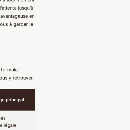
’attente jusqu’à
s avantageuse en
vous à garder le
 formule
ous y retrouver.
e principal
bas,
e légale