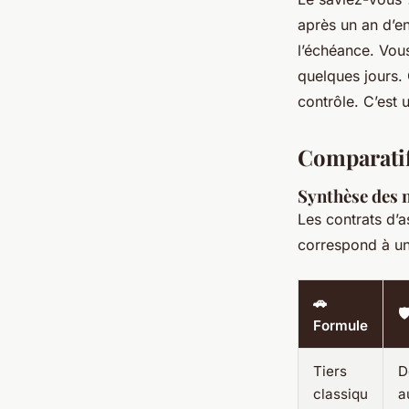
après un an d’en
l’échéance. Vou
quelques jours. 
contrôle. C’est 
Comparatif
Synthèse des 
Les contrats d’
correspond à un 
🚗

Formule
Tiers
D
classiqu
a