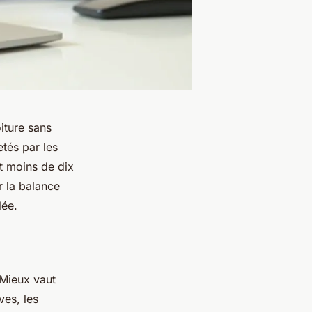
iture sans
etés par les
 moins de dix
er la balance
lée.
 Mieux vaut
ves, les