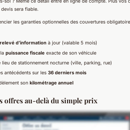
us-sol ? Même ce détail entre en ligne de compte. Plus vos
e devis sera fiable.
encier les garanties optionnelles des couvertures obligatoir
relevé d’information
à jour (valable 5 mois)
 la
puissance fiscale
exacte de son véhicule
e lieu de stationnement nocturne (ville, parking, rue)
es antécédents sur les
36 derniers mois
fidèlement son
kilométrage annuel
s offres au-delà du simple prix