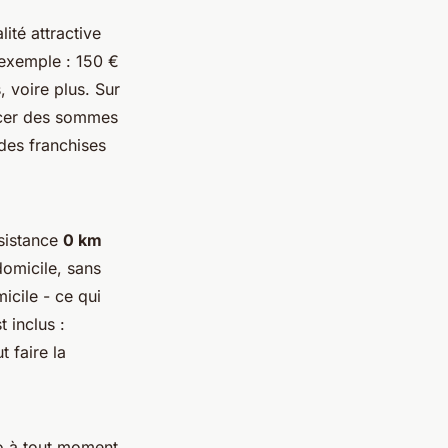
ité attractive
exemple : 150 €
 voire plus. Sur
ancer des sommes
des franchises
sistance
0 km
domicile, sans
icile - ce qui
 inclus :
 faire la
to à tout moment