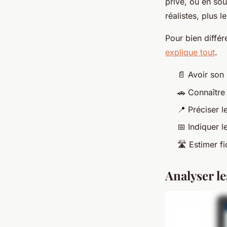
privé, ou en so
réalistes, plus l
Pour bien différ
explique tout
.
📄 Avoir son
🚗 Connaître
📍 Préciser l
📅 Indiquer l
🛣️ Estimer 
Analyser le