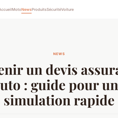
Accueil
Moto
News
Produits
Sécurité
Voiture
NEWS
enir un devis assur
uto : guide pour u
simulation rapide