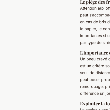
Le piège des f
Attention aux of
peut s’accompa
en cas de bris 
le papier, le c
importantes si u
par type de sini
L'importance 
Un pneu crevé d
est un critère s
seuil de distanc
peut poser probl
remorquage, prêt
différence un jo
Exploiter la 
Le saviez-vous