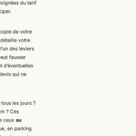
oignées du tarif
ciper.
copie de votre
détaille votre
’un des leviers
peut fausser
t d’éventuelles
devis qui ne
tous les jours ?
 km ? Ces
me ceux
au
ue, en parking