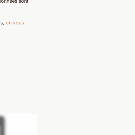
 données sont
es,
on vous