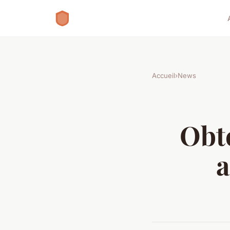
Accueil
›
News
Obt
a